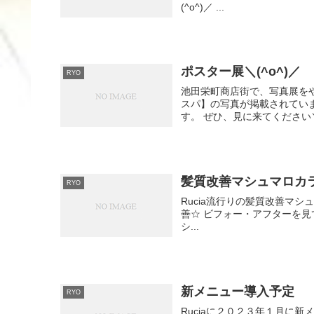
(^o^)／ ...
ポスター展＼(^o^)／
RYO
池田栄町商店街で、写真展をやっ
スパ】の写真が掲載されてい
す。 ぜひ、見に来てください＼(^
髪質改善マシュマロカ
RYO
Rucia流行りの髪質改善マシ
善☆ ビフォー・アフターを見て一
シ...
新メニュー導入予定
RYO
Ruciaに２０２３年１月に