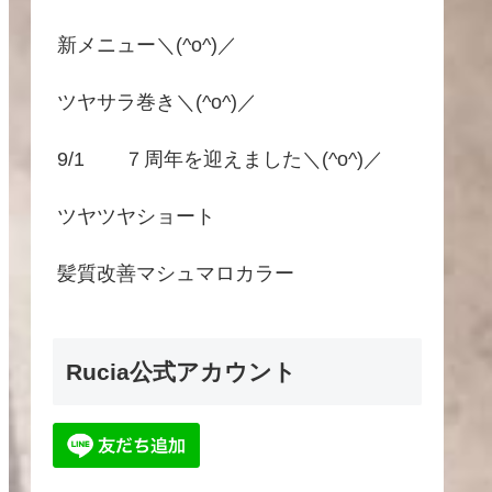
新メニュー＼(^o^)／
ツヤサラ巻き＼(^o^)／
9/1 ７周年を迎えました＼(^o^)／
ツヤツヤショート
髪質改善マシュマロカラー
Rucia公式アカウント