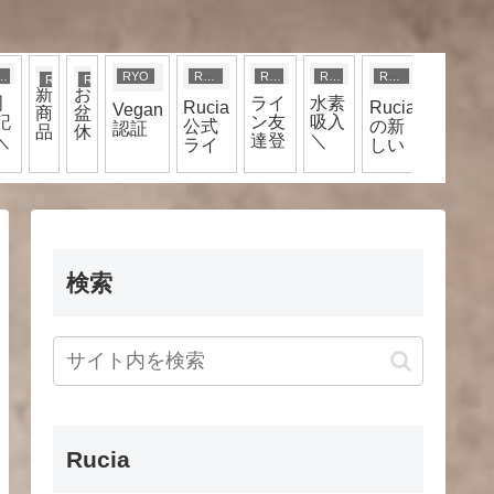
YO
RYO
RYO
RYO
RYO
RYO
RYO
RYO
RYO
新
お
周
ライ
水素
Rucia
Rucia
Rucia
Vegan
商
盆
記
ン友
吸入
公式
の新
名物
認証
品
休
＼
達登
＼
ライ
しい
ホホ
★
み
^)
録
(^o^)
ン限
顔＼
バオ
に
で、
／
定
(^o^)
イル
つ
頭皮
／
カラ
い
チェ
ー★
て
ック
☆
＼
(^o^)
検索
／
Rucia