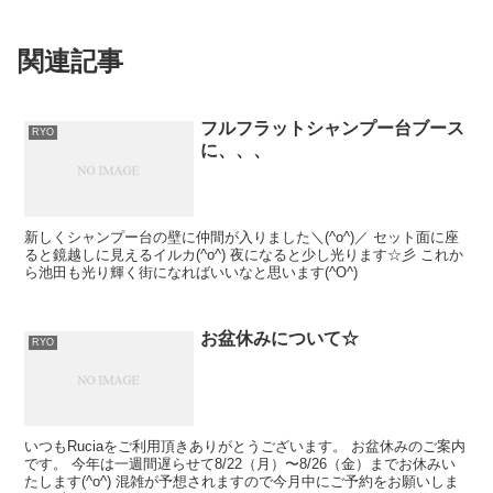
関連記事
フルフラットシャンプー台ブース
RYO
に、、、
新しくシャンプー台の壁に仲間が入りました＼(^o^)／ セット面に座
ると鏡越しに見えるイルカ(^o^) 夜になると少し光ります☆彡 これか
ら池田も光り輝く街になればいいなと思います(^O^)
お盆休みについて☆
RYO
いつもRuciaをご利用頂きありがとうございます。 お盆休みのご案内
です。 今年は一週間遅らせて8/22（月）〜8/26（金）までお休みい
たします(^o^) 混雑が予想されますので今月中にご予約をお願いしま