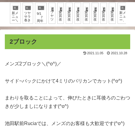
RYO
KUMI
RYO
RYO
RYO
RYO
RYO
RYO
RYO
RYO
RYO
RYO
ツ
髪
髪
髪
髪
髪
髪
髪
シ
新メ
新メ
ツヤ
9/1
ヤ
質
質
質
質
質
質
質
ミ
ニュ
ニュ
サラ
７
ツ
改
改
改
改
改
改
改
ケ
ー、
ー＼
巻き
周年
ヤ
善
善
善
善
善
善
善
ア
髪質
(^o^)
＼
を迎
シ
マ
マ
マ
マ
マ
マ
マ
改善
／
(^o^)
えま
ョ
シ
シ
シ
シ
シ
シ
シ
マシ
／
した
ー
ュ
ュ
ュ
ュ
ュ
ュ
ュ
ュマ
＼
ト
マ
マ
マ
マ
マ
マ
マ
ロカ
(^o^)
2ブロック
ロ
ロ
ロ
ロ
ロ
ロ
ロ
ラ
／
カ
カ
カ
カ
カ
カ
カ
ー、
ラ
ラ
ラ
ラ
ラ
ラ
ラ
ー
ー
ー
ー
ー
ー
ー
2021.11.05
2021.10.28
☆
メンズ2ブロック＼(^o^)／
サイド~バックにかけて4ミリのバリカンでカット(^o^)
まわりを取ることによって、伸びたときに耳後ろのごわつ
きが少しましになります(^o^)
池田駅前Ruciaでは、メンズのお客様も大歓迎です(^o^)