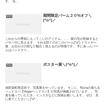
す。 当...
期間限定バーム２０%オフ＼
RYO
(^o^)／
これからの季節にもってこいのアイテム。。。 髪の毛が乾燥すると
パサパサに見えます。 それを防ぐのがこのバーム(^o^) ドライヤー
後、お出かけの前など幅広く使えるのが特徴です。 手に余ったバー
ムはハンドクリ...
ポスター展＼(^o^)／
RYO
池田栄町商店街で、写真展をやっています。 そこに、Ruciaの落ちる
ヘッドスパ【Veganヘッドスパ】の写真が掲載されています。。 写
真を撮っていただき、インスタなどに投稿お願いします。 ぜひ、見
に来てください＼(^o^...