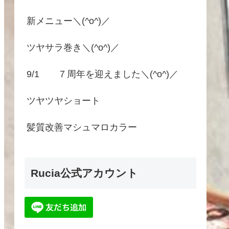
新メニュー＼(^o^)／
ツヤサラ巻き＼(^o^)／
9/1 ７周年を迎えました＼(^o^)／
ツヤツヤショート
髪質改善マシュマロカラー
Rucia公式アカウント