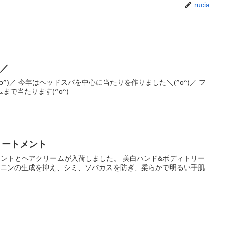
rucia
)／
^o^)／ 今年はヘッドスパを中心に当たりを作りました＼(^o^)／ フ
で当たります(^o^)
リートメント
メントとヘアクリームが入荷しました。 美白ハンド&ボディトリー
 メラニンの生成を抑え、シミ、ソバカスを防ぎ、柔らかで明るい手肌