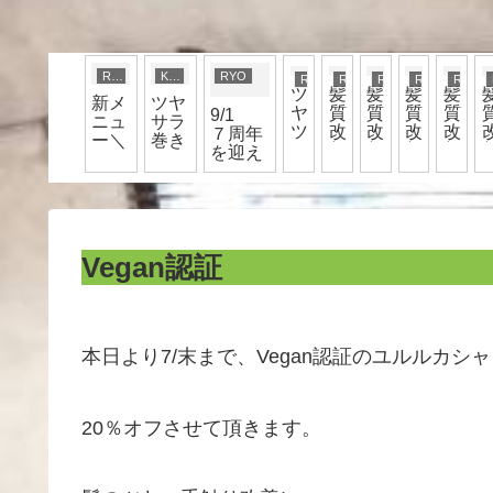
RYO
KUMI
RYO
RYO
RYO
RYO
RYO
RYO
ツ
髪
髪
髪
髪
新メ
ツヤ
ヤ
質
質
質
質
9/1
ニュ
サラ
ツ
改
改
改
改
７周年
ー＼
巻き
ヤ
善
善
善
善
を迎え
(^o^)
＼
シ
マ
マ
マ
マ
ました
／
(^o^)
ョ
シ
シ
シ
シ
＼(^o^)
／
ー
ュ
ュ
ュ
ュ
／
ト
マ
マ
マ
マ
ロ
ロ
ロ
ロ
Vegan認証
カ
カ
カ
カ
ラ
ラ
ラ
ラ
ー
ー
ー
ー
本日より7/末まで、Vegan認証のユルルカ
20％オフさせて頂きます。