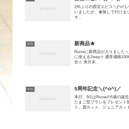
2年ぶりの西宮エビス＼(^o^
いましたが、傘無しで行けまし
キ...
新商品★
RYO
Ruciaに新商品が入りました
に使える2way☆ 通常価格3
合☆ 来月末...
5周年記念＼(^o^)／
RYO
本日、9/1はRuciaの5歳の
たまご型ブラシをプレゼント致
ト、眉カット、ジュニアカットは