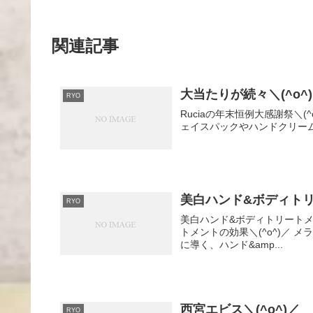
関連記事
大当たりが続々＼(^o^
RYO
Ruciaの年末恒例大感謝祭＼(
ェイスパックやハンドクリームま
美白ハンド&ボディト
RYO
美白ハンド&ボディトリート
トメントの効果＼(^o^)／
に導く、ハンド&amp...
西宮エビス＼(^o^)／
RYO