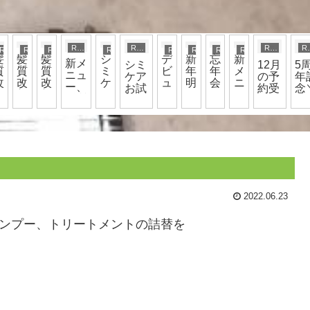
RYO
RYO
RYO
R
RYO
RYO
RYO
RYO
RYO
RYO
RYO
RYO
髪
髪
髪
シ
デ
新
忘
新
新メ
シミ
12月
5
質
質
質
ミ
ビ
年
年
メ
ニュ
ケア
の予
年
改
改
改
ケ
ュ
明
会
ニ
ー、
お試
約受
念
善
善
善
ア
ー
け
ュ
髪質
し＼
付＼
(^o
マ
マ
マ
決
ま
ー
改善
(^o^)
(^o^)
／
シ
シ
シ
定
し
導
マシ
／
／
ュ
ュ
ュ
☆
て
入
ュマ
マ
マ
マ
お
予
ロカ
ロ
ロ
ロ
め
定
ラ
カ
カ
カ
で
ー、
ラ
ラ
ラ
と
ー
ー
ー
う
2022.06.23
☆
ご
ざ
シャンプー、トリートメントの詰替を
い
ま
す
☆