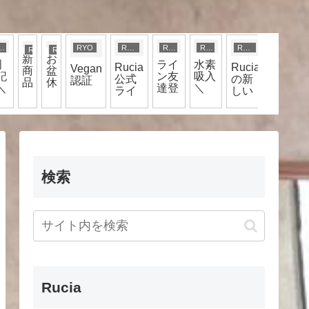
YO
RYO
RYO
RYO
RYO
RYO
RYO
RYO
RYO
新
お
周
ライ
水素
Rucia
Rucia
Rucia
Vegan
商
盆
記
ン友
吸入
公式
の新
名物
認証
品
休
＼
達登
＼
ライ
しい
ホホ
★
み
^)
録
(^o^)
ン限
顔＼
バオ
に
で、
／
定
(^o^)
イル
つ
頭皮
／
カラ
い
チェ
ー★
て
ック
☆
＼
(^o^)
検索
／
Rucia