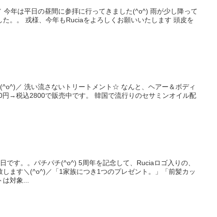
)／ 今年は平日の昼間に参拝に行ってきました(^o^) 雨が少し降って
た。。 戎様、今年もRuciaをよろしくお願いいたします 頭皮を
＼(^o^)／ 洗い流さないトリートメント☆ なんと、ヘアー＆ボディ
300円→税込2800で販売中です。 韓国で流行りのセサミンオイル配
誕生日です。。パチパチ(^o^) 5周年を記念して、Ruciaロゴ入りの、
します＼(^o^)／「1家族につき1つのプレゼント。」「前髪カッ
対象...