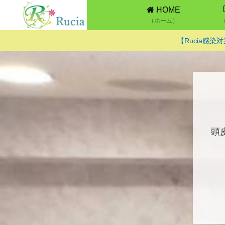
HOME
（ホーム）
【Rucia感
頭